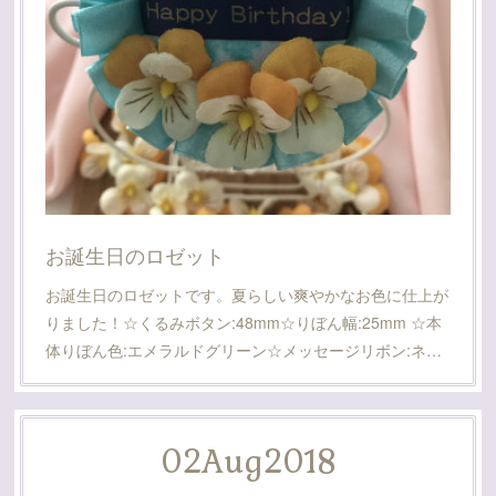
お誕生日のロゼット
お誕生日のロゼットです。夏らしい爽やかなお色に仕上が
りました！☆くるみボタン:48mm☆りぼん幅:25mm ☆本
体りぼん色:エメラルドグリーン☆メッセージリボン:ネ…
02
Aug
2018