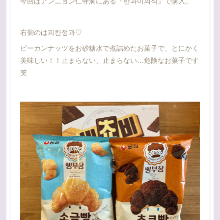
今回はアンニョン仁寺洞にある『한과미의식』で購入。
右側のは피칸정과♡
ピーカンナッツをお砂糖水で煮詰めたお菓子で、とにかく
美味しい！！止まらない、止まらない…危険なお菓子です
笑