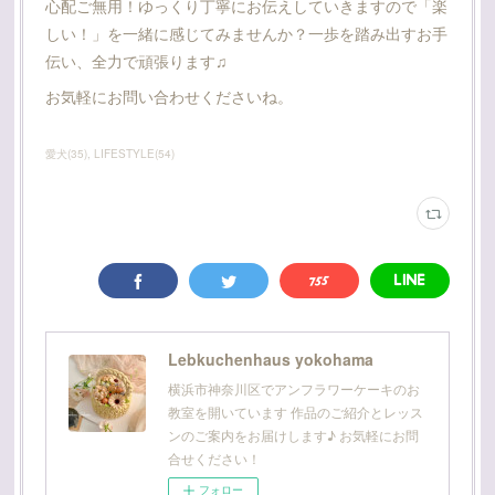
心配ご無用！ゆっくり丁寧にお伝えしていきますので「楽
しい！」を一緒に感じてみませんか？一歩を踏み出すお手
伝い、全力で頑張ります♫
お気軽にお問い合わせくださいね。
愛犬
(
35
)
LIFESTYLE
(
54
)
Lebkuchenhaus yokohama
横浜市神奈川区でアンフラワーケーキのお
教室を開いています 作品のご紹介とレッス
ンのご案内をお届けします♪ お気軽にお問
合せください！
フォロー