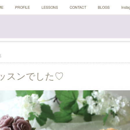
ME
PROFILE
LESSONS
CONTACT
BLOGS
Insta
3
ッスンでした♡