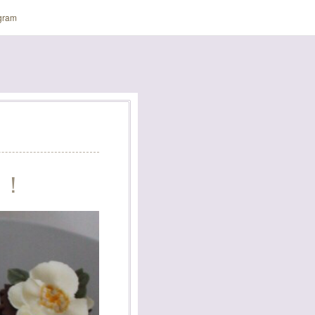
gram
す！